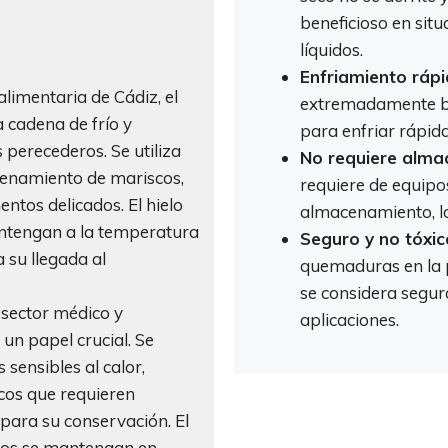
beneficioso en situ
líquidos.
Enfriamiento rápi
 alimentaria de Cádiz, el
extremadamente baj
a cadena de frío y
para enfriar rápid
 perecederos. Se utiliza
No requiere alma
cenamiento de mariscos,
requiere de equipo
entos delicados. El hielo
almacenamiento, lo
ntengan a la temperatura
Seguro y no tóxic
 su llegada al
quemaduras en la p
se considera segur
 sector médico y
aplicaciones.
un papel crucial. Se
sensibles al calor,
cos que requieren
ara su conservación. El
ctos se mantengan en